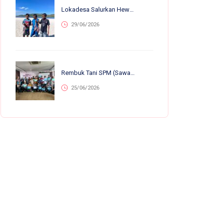
Lokadesa Salurkan Hewan Kurban Ke 75.138 Warga Pelosok Di 25 Provinsi
29/06/2026
Rembuk Tani SPM (Sawah Pokok Murah) Se-Jawa Barat: Perkuat Kolaborasi Petani Untuk Kemandirian Dan Ketahanan Pangan
25/06/2026