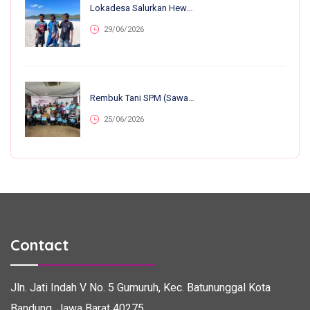
Lokadesa Salurkan Hewan Kurban Ke 75.138 Warga Pelosok Di 25 Provinsi
29/06/2026
Rembuk Tani SPM (Sawah Pokok Murah) Se-Jawa Barat: Perkuat Kolaborasi Petani Untuk Kemandirian Dan Ketahanan Pangan
25/06/2026
Contact
Jln. Jati Indah V No. 5
Gumuruh, Kec. Batununggal
Kota
Bandung, Jawa Barat 40275