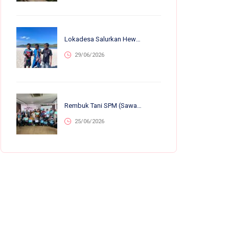
Lokadesa Salurkan Hewan Kurban Ke 75.138 Warga Pelosok Di 25 Provinsi
29/06/2026
Rembuk Tani SPM (Sawah Pokok Murah) Se-Jawa Barat: Perkuat Kolaborasi Petani Untuk Kemandirian Dan Ketahanan Pangan
25/06/2026