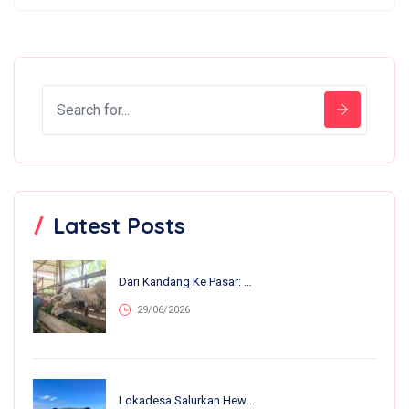
Latest Posts
Dari Kandang Ke Pasar: 13 Anakan Lahir Dalam Sebulan, Nirvana Farm Bumiroso Tunjukkan Perkembangan Pesat
29/06/2026
Lokadesa Salurkan Hewan Kurban Ke 75.138 Warga Pelosok Di 25 Provinsi