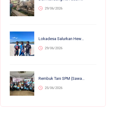
29/06/2026
Lokadesa Salurkan Hewan Kurban Ke 75.138 Warga Pelosok Di 25 Provinsi
29/06/2026
Rembuk Tani SPM (Sawah Pokok Murah) Se-Jawa Barat: Perkuat Kolaborasi Petani Untuk Kemandirian Dan Ketahanan Pangan
25/06/2026