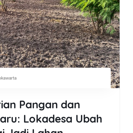
okawarta
rian Pangan dan
aru: Lokadesa Ubah
i Jadi Lahan