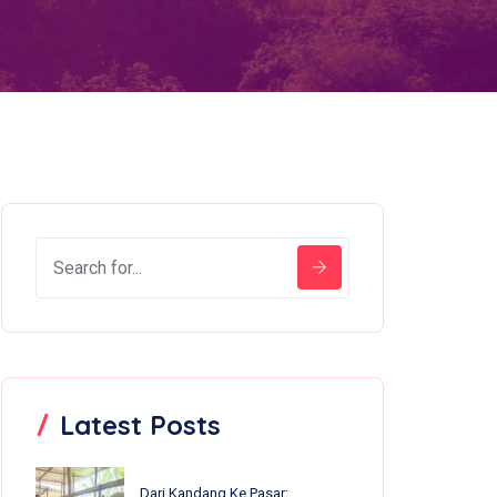
Latest Posts
Dari Kandang Ke Pasar: 13 Anakan Lahir Dalam Sebulan, Nirvana Farm Bumiroso Tunjukkan Perkembangan Pesat