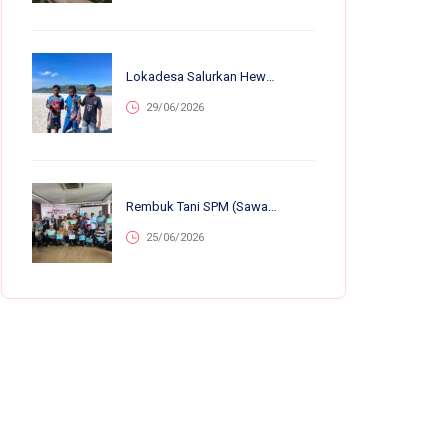
Lokadesa Salurkan Hewan Kurban Ke 75.138 Warga Pelosok Di 25 Provinsi
29/06/2026
Rembuk Tani SPM (Sawah Pokok Murah) Se-Jawa Barat: Perkuat Kolaborasi Petani Untuk Kemandirian Dan Ketahanan Pangan
25/06/2026