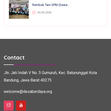
Rembuk Tani SPM (Sawah Pokok Murah) Se-Jawa Barat: Perkuat Kolaborasi Petani Untuk Kemandirian Dan Ketahanan Pangan
25/06/2026
Contact
Jln. Jati Indah V No. 5
Gumuruh, Kec. Batununggal
Kota
Bandung, Jawa Barat 40275
welcome@desaberdaya.org